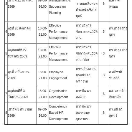
เสาร์ที่ 22 สิงหาคม
09.00-
Management &
อ.สรวุฒิ
3
วางแผนสืบทอด
6
2569
16.00
Succession
หรณพ
ตำแหน่งเชิงกล
Planning
ยุทธ์
Effective
การบริหาร
พุธที่ 26 สิงหาคม
18.00-
ดร.บำรุง สาริ
4
Performance
จัดการผลปฏิบัติ
3
2569
21.00
บุตร
Management
งาน
Effective
การบริหาร
พฤหัสบดีที่ 27
18.00-
ดร.บำรุง สาริ
5
Performance
จัดการผลปฏิบัติ
3
สิงหาคม
2569
21.00
บุตร
Management
งาน (ต่อ)
การสร้างความ
พุธที่ 2 กันยายน
18.00-
Employee
อ.อภิชาติ
6
ผูกพันของ
3
2569
21.00
Engagement
ขันธวิธิ
พนักงาน
พฤหัสบดีที่ 3
18.00-
Organization
การพัฒนา
ผศ. ดร.กติกา
7
3
กันยายน 2569
21.00
Development
องค์กร
ทิพยาลัย
Competency
การพัฒนา
เสาร์ที่ 5 กันยายน
09.00-
ดร.บดี ตรี
8
Based HR
สมรรถนะ
6
2569
16.00
สุคนธ์
Development
บุคลากร