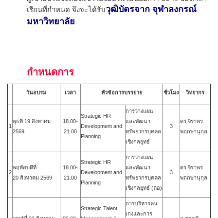
วุฒิบัตรจาก จุฬาลงกรณ์
เรียนที่กำหนด จึงจะได้รับ
มหาวิทยาลัย
กำหนดการ
วันอบรม
เวลา
หัวข้อการบรรยาย
ชั่วโมง
วิทยากร
การวางแผน
Strategic HR
พุธที่ 19 สิงหาคม
18.00-
และพัฒนา
ดร.จิราพร
1
Development and
3
2569
21.00
ทรัพยากรบุคคล
พฤกษานุกุล
Planning
เชิงกลยุทธ์
การวางแผน
Strategic HR
พฤหัสบดีที่
18.00-
และพัฒนา
ดร.จิราพร
2
Development and
3
20
สิงหาคม
2569
21.00
ทรัพยากรบุคคล
พฤกษานุกุล
Planning
เชิงกลยุทธ์ (ต่อ)
การบริหารคน
Strategic Talent
เก่งและการ