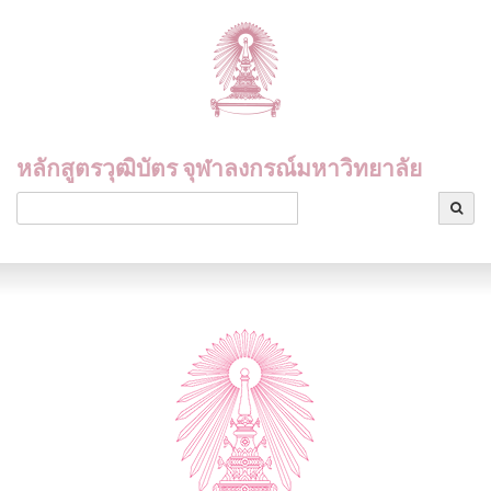
หลักสูตรวุฒิบัตร จุฬาลงกรณ์มหาวิทยาลัย